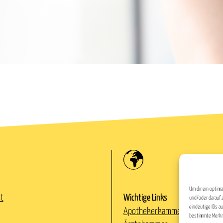
Um dir ein optim
t
Wichtige Links
und/oder darauf 
eindeutige IDs a
Apothekerkammer Wien
bestimmte Merkm